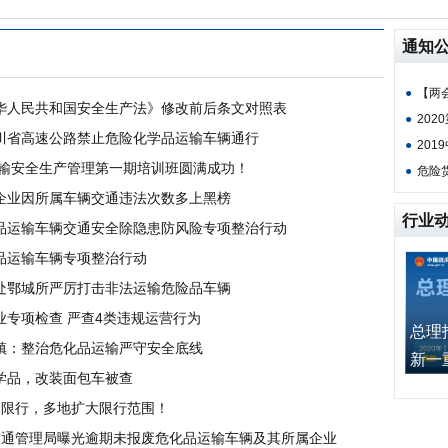
通知
●
【两会
华人民共和国安全生产法》修改前后条文对照表
●
202
川省高速公路禁止危险化学品运输车辆通行
●
201
运输安全生产管理第一期培训班圆满成功！
●
危险
企业因所属车辆交通违法次数多上黑榜
行业
品运输车辆交通安全除隐患防风险专项整治行动
品运输车辆专项整治行动
处鄂城所严厉打击非法运输危险品车辆
专项检查 严查4类违规运营行为
总理
镇：整治危化品运输严守安全底线
新一重”
学品，改装面包车被查
品限行，多地扩大限行范围！
厅交通管理局曝光逾期未报废危化品运输车辆及其所属企业