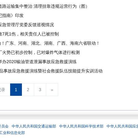
道路运输集中整治 清理挂靠违规运营行为（图）
记指南》印发
应急管理厅党委反馈巡视情况
致7死1伤，相关责任人已被控制
启动！广东、河南、湖北、湖南、广西、海南六省联动！
厂火势已初步控制，已对爆炸气体进行检测
办2020输油管道泄漏事故应急救援演练
学品事故应急救援演练暨社会救援队伍技能提升实训活动
记录
1
2
3
»
委员会
中华人民共和国交通运输部
中华人民共和国科学技术部
中华人民共和国应
工业和信息化部