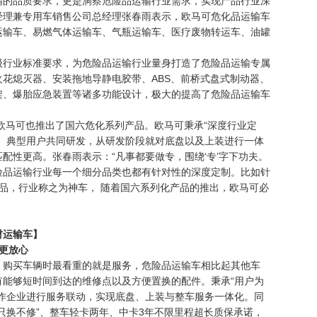
的品质要求，更是洞察危险品运输行业需求，实现产品行业深
经理兼专用车销售公司总经理张春雨表示，欧马可危化品运输车
运输车、易燃气体运输车、气瓶运输车、医疗废物转运车、油罐
行业标准要求，为危险品运输行业量身打造了危险品运输专属
花熄灭器、安装拖地导静电胶带、ABS、前桥式盘式制动器、
架、爆胎应急装置等诸多功能设计，极大的提高了危险品运输车
欧马可也推出了国六危化系列产品。欧马可秉承“深度行业定
业、典型用户共同研发，从研发阶段就对底盘以及上装进行一体
配性更高。张春雨表示：“凡事都要做专，围绕‘专’字下功夫。
险品运输行业每一个细分品类也都有针对性的深度定制。比如针
品，行业称之为神车， 随着国六系列化产品的推出，欧马可必
材运输车】
更放心
购买车辆时最看重的就是服务，危险品运输车相比起其他车
有能够短时间到达的维修点以及方便置换的配件。秉承“用户为
合作企业进行服务联动，实现底盘、上装与整车服务一体化。同
只换不修”、整车轻卡两年、中卡3年不限里程超长质保承诺，