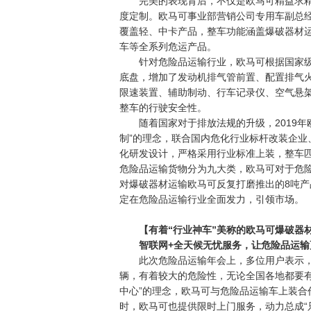
完美的表现背后，不仅是欧马可精益求精
度定制。欧马可事业部营销公司专用车副总
覆盖轻、中卡产品，整车功能涵盖爆破器材
车等全系列危运产品。
针对危险品运输行业，欧马可根据国家级
底盘，增加了发动机排气管前置、配置排气火
限速装置、辅助制动、行车记录仪、空气悬
整车的行驶安全性。
随着国家对于排放法规的升级，2019年
制”的理念，联合国内危化行业标杆改装企
化研发设计，严格采用行业标准上装，整车匹
危险品运输货物分为九大类，欧马可对于危
对爆破器材运输欧马可反复打磨推出的8吨产
定在危险品运输行业全面发力，引领市场。
【有着“行业神车”美称的欧马可爆破器
智联网+全天候无忧服务，让危险品运输
此次危险品运输年会上，多位用户表示，
辆，有着较大的危险性，无论全国各地都要
中心”的理念，欧马可与危险品运输车上装
时，欧马可也提供限时上门服务，动力总成“