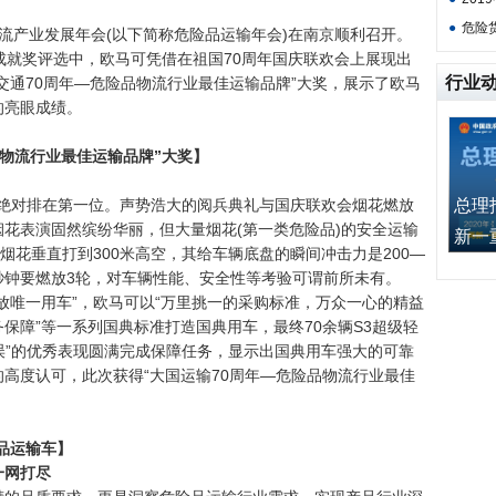
●
危险
物流产业发展年会(以下简称危险品运输年会)在南京顺利召开。
成就奖评选中，欧马可凭借在祖国70周年国庆联欢会上展现出
行业
交通70周年—危险品物流行业最佳运输品牌”大奖，展示了欧马
的亮眼成绩。
品物流行业最佳运输品牌”大奖】
诞绝对排在第一位。声势浩大的阅兵典礼与国庆联欢会烟花燃放
总理
花表演固然缤纷华丽，但大量烟花(第一类危险品)的安全运输
新一重”
烟花垂直打到300米高空，其给车辆底盘的瞬间冲击力是200—
0秒钟要燃放3轮，对车辆性能、安全性等考验可谓前所未有。
唯一用车”，欧马可以“万里挑一的采购标准，万众一心的精益
保障”等一系列国典标准打造国典用车，最终70余辆S3超级轻
失误”的优秀表现圆满完成保障任务，显示出国典用车强大的可靠
的高度认可，此次获得“大国运输70周年—危险品物流行业最佳
品运输车】
一网打尽