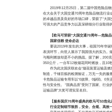
2019年12月25日，第二届中国危险品
在大会关于大国交通70周年危险品物流行业
的卓越品质及良好的市场口碑，荣获了“大国
可强大的产品竞争力以及深耕细分行业取得
【欧马可荣获“大国交通70周年—危险
国家信赖 使命
必达
要说2019年发生的大事，祖国70年华
表演环节，向世人展示了我国强大的实力。烟
与顺利燃放却是不小的挑战。据了解，200克
350公斤，一台车12枚烟花同时燃放，且1
作为此次国庆联欢会“烟花装置运输及燃放
制造，千锤百炼的检测验证，万无一失的服务
卡危险品运输专用车以“0故障、0缺陷、0
性与安全性。 “国典品质”受到了国家、行业
运输品牌”大奖可谓实至名归。
【服务国庆7
0
周年盛典的欧马可S
3
危化
行业定制细节致胜，安全、合规、高效