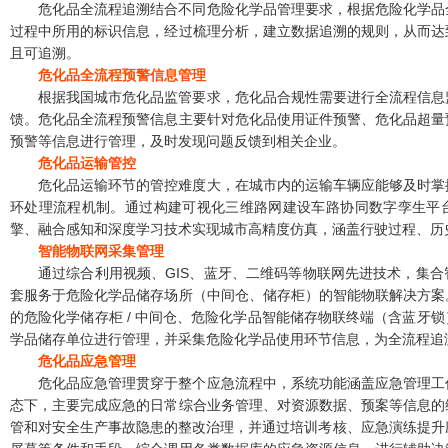
危化品全流程追溯结合不同危险化学品管理要求，根据危险化学品
过程中所用的标识信息，经过梳理分析，建立数据追溯的规则，从而达
且可追溯。
危化品全流程预警信息管理
根据我国城市危化品监管要求，危化品合规性需要进行全流程信息
馈。危化品全流程预警信息主要针对危化品使用证件预警、危化品超量
预警等信息进行管理，及时发现问题反馈到相关企业。
危化品运输管控
危化品运输环节的管控难度大，在城市内的运输车辆应能够及时掌
环处理流程机制。通过构建可视化三维路网建设车路协同数字孪生平
擎、融合感知和深度学习技术实现城市高精度仿真，涵盖行驶过程、历
智能物联网采集管理
通过综合利用视频、GIS、蓝牙、二维码等物联网先进技术，集
套服务于危险化学品储存场所（中间仓、储存柜）的智能物联解决方案
的危险化学储存柜 / 中间仓、危险化学品智能储存物联终端（含蓝牙
学品储存单位进行管理，并采集危险化学品使用环节信息，为全流程追
危化品应急管理
危化品应急管理贯穿于整个应急流程中，系统功能涵盖应急管理工
态下，主要完成应急的日常综合业务管理、对资源数据、预案等信息的
管和对安全生产事故隐患的整改治理，并通过培训考核、应急演练提升应急