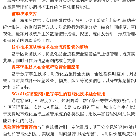
屏幕等条件和手段，综合调用各类数据库的应急资源信息，进行辅助决
品应急管理和协调指挥工作的信息化和智能化。
辅助决策支持
基于积累的数据，实现多维度统计分析，便于监管部门进行辅助决
统计报告、数据图表等方式，对危险行为实施分析，结合时间维度、空
视化。最终对系统产生的数据进行治理、挖掘、统计及分析，形成管理
仓储环节的风险管控工作。
核心技术
区块链技术在全流程监管的落地
基于区块链技术，将危化品全流程安全监管信息上链管理，既真实
共享，同时可作为信息追溯的核心支撑。
数字孪生技术在全流程监管全面应用
基于数字孪生技术，对危化品施行全天候、全过程实时监测，对
警，同时集成各种应急装备、物资、队伍等资源信息，以备在紧急情况
术和决策支持。
5G+AI+知识图谱+数字孪生的智能化技术融合应用
通过将5G、AI 深度学习、知识图谱、数字孪生等技术有效融合
车辆管理系统、安监 OA 系统、安监 GIS 服务平台、城市安全生
于支撑城市危化品行业监管系统的各类数据，用以丰富智能化辅助决策
能力不足的问题。
风险管控预警评估
当信息规模达到一定体量后，基于安全风险评估的模
自动和智能化判别，实现第一时间进行“风险预警”。同时以快速动态