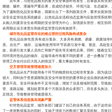
近年来，与危化品相关的重大安全事故时有发生，且事故具有突发
燃烧、爆炸、泄漏等严重后果，造成经济损失、环境污染、生态破坏、
为了遏制危化品安全事故，国家出台了一系列政策文件，要求全面加强
业安全监管信息系统建设，以危化品全流程动态监测与应急管理系统帮
从购入到废弃全生命周期的安全管理为中心，加强源头管控，相互协同
命周期企业主体责任和政府监管责任的有效抓手。
城市危化品监管存在的难点
管控过程风险构成复杂
危化品自身性质具有成分复杂、大多具有易燃、易爆、易腐蚀等
质。在生产、储存、运输和使用等环节容易引发中毒、窒息、高处坠
故，容易引发大量人员伤亡和财产损失等灾难性后果。同时，随着交互
同环境对危化品的储存、运输等条件有着不同的要求，进一步叠加了管
管理工作在付出巨大投入的情况下，重大事故仍时有发生。
交叉管理导致管理难度加大
危化品从生产到使用各个环节的物质转化过程非常复杂，因为该过
很大，同时由于受资源限制及安全环保管控的要求和企业自身的各种原
素质不高、安全环保条件不足等问题，增加了涉及领域和范围，导致政
管、道路运输、规划处置等多个方面涉及的众多部门，存在多头执法、
足情况，导致整体管理难度很大。
监管体系信息孤岛现象严重
针对危化品监管，城市各部门建设了自己的业务系统，由于这些业
了一座座数据孤岛的同时，又缺乏强有力的数据汇聚共享机制，导致日