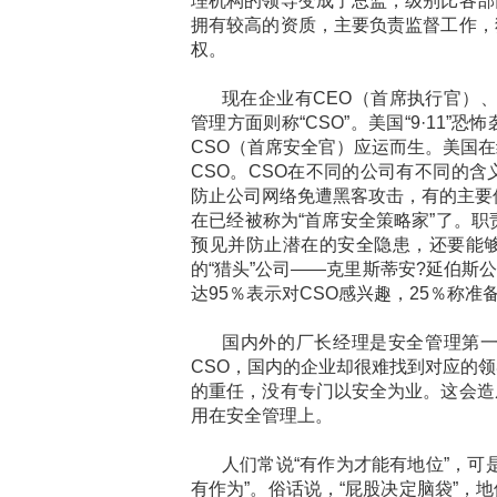
理机构的领导变成了总监，级别比各部
拥有较高的资质，主要负责监督工作，
权。
现在企业有CEO（首席执行官）、
管理方面则称“CSO”。美国“9·11
CSO（首席安全官）应运而生。美国
CSO。CSO在不同的公司有不同的
防止公司网络免遭黑客攻击，有的主要
在已经被称为“首席安全策略家”了。
预见并防止潜在的安全隐患，还要能
的“猎头”公司——克里斯蒂安?延伯斯公
达95％表示对CSO感兴趣，25％称准
国内外的厂长经理是安全管理第
CSO，国内的企业却很难找到对应的
的重任，没有专门以安全为业。这会造
用在安全管理上。
人们常说“有作为才能有地位”，可
有作为”。俗话说，“屁股决定脑袋”