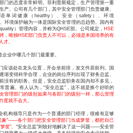
部门的态度非常鲜明。菲利普斯规定，生产管理第一重
生产。公司有几个部门，其中安全管理部门负责健康、
词健康（healthy）、安全（safety）、环境
员工健康、环境保护融为一体是国际安全管理的总趋势。国内有
uality）管理内容，并称为QHSE部。公司规定，
HSE
聘，唯独HSE部门负责人不可以，必须是本国培养的有
人才。
道企业中哪几个部门最重要。
门应该处在龙头位置，开会坐前排，发文件居前列。国
逐渐变得科学合理，企业的岗位序列出现了财务总监、
前没有的职务。但是，安全总监职务在国内却不多见，
常普遍。有人认为，“安全总监”，这不就是换个好听的
全管理部门的级别如果与各部门的级别一样，那么管理
力度就不会大。
全机构领导只是作为一个普通的部门经理，很难有足够
现象”——各个部门把安全管理部门当成箩筐，都把自己
箩筐”。
“安全总监”则较好地解决了这一问题——安全管