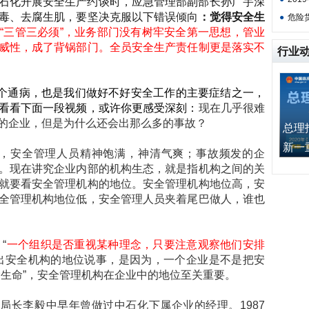
石化开展安全生产约谈时，应急管理部副部长孙广宇深
毒、去腐生肌，要坚决克服以下错误倾向
：觉得安全生
●
危险
“三管三必须”，业务部门没有树牢安全第一思想，管业
威性，成了背锅部门。全员安全生产责任制更是落实不
行业
个通病，也是我们做好不好安全工作的主要症结之一，
看看下面一段视频，或许你更感受深刻：
现在几乎很难
的企业，但是为什么还会出那么多的事故？
总理
新一重”
业，安全管理人员精神饱满，神清气爽；事故频发的企
。现在讲究企业内部的机构生态，就是指机构之间的关
就要看安全管理机构的地位。安全管理机构地位高，安
全管理机构地位低，安全管理人员夹着尾巴做人，谁也
“
一个组织是否重视某种理念，只要注意观察他们安排
出安全机构的地位说事，是因为，一个企业是不是把安
爱生命”，安全管理机构在企业中的地位至关重要。
局长李毅中早年曾做过中石化下属企业的经理。1987