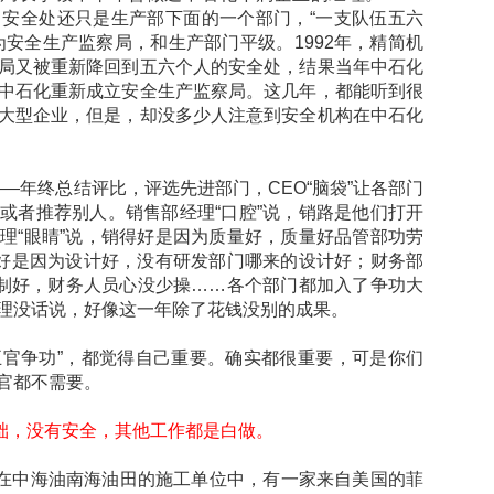
安全处还只是生产部下面的一个部门，“一支队伍五六
为安全生产监察局，和生产部门平级。1992年，精简机
局又被重新降回到五六个人的安全处，结果当年中石化
中石化重新成立安全生产监察局。这几年，都能听到很
大型企业，但是，却没多少人注意到安全机构在中石化
——年终总结评比，评选先进部门，CEO“脑袋”让各部门
或者推荐别人。销售部经理“口腔”说，销路是他们打开
理“眼睛”说，销得好是因为质量好，质量好品管部功劳
品好是因为设计好，没有研发部门哪来的设计好；财务部
控制好，财务人员心没少操……各个部门都加入了争功大
理没话说，好像这一年除了花钱没别的成果。
五官争功”，都觉得自己重要。确实都很重要，可是你们
官都不需要。
础，没有安全，其他工作都是白做。
在中海油南海油田的施工单位中，有一家来自美国的菲