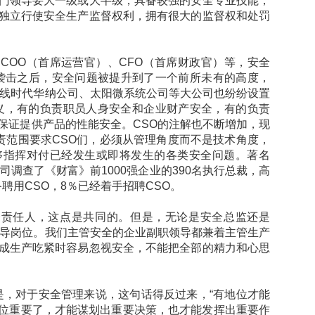
门领导要大一级或大半级，具备较强的安全专业技能，
独立行使安全生产监督权利，拥有很大的监督权和处罚
COO（首席运营官）、CFO（首席财政官）等，安全
”恐怖袭击之后，安全问题被提升到了一个前所未有的高度，
在线时代华纳公司、太阳微系统公司等大公司也纷纷设置
含义，有的负责职员人身安全和企业财产安全，有的负责
保证提供产品的性能安全。CSO的注解也不断增加，现
职责范围要求CSO们，必须从管理角度而不是技术角度，
够指挥对付已经发生或即将发生的各类安全问题。著名
司调查了《财富》前1000强企业的390名执行总裁，高
备聘用CSO，8％已经着手招聘CSO。
一责任人，这点是共同的。但是，无论是安全总监还是
领导岗位。我们主管安全的企业副职领导都兼着主管生产
成生产吃紧时容易忽视安全，不能把全部的精力和心思
是，对于安全管理来说，这句话得反过来，“有地位才能
，地位重要了，才能谋划出重要决策，也才能发挥出重要作