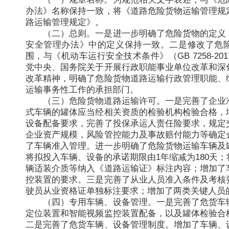
办法》名称保持一致，将《道路危险货物运输管理规
路运输管理规定》。
（二）总则。一是进一步明确了危险货物的定义
安全管理办法》中的定义保持一致。二是修改了危
围，与《机动车运行安全技术条件》（GB 7258-2
党中央、国务院关于开展行政职能事业单位改革和深
改革精神，明确了危险货物道路运输行政管理职能、
运输事务性工作的承担部门。
（三）危险货物道路运输许可。一是完善了企业
式车辆的罐体应当经相关资质的检验机构检验合格，
设备配备要求，完善了投保承运人责任险要求，规定
企业资产规模，风险管控能力及事故赔付能力等确定
了车辆准入管理。进一步明确了危险货物运输车辆及
将拟投入车辆、设备的承诺期限由1年缩减为180天
辆适装介质等纳入《道路运输证》标注内容；增加了
控装置的要求。三是完善了从业人员准入条件及考核
驶员从业资格证单独标注要求；增加了两类关键人员
（四）专用车辆、设备管理。一是完善了危货车
定位装置和智能视频监控装置配备，以及罐体检验合
二是完善了危货车辆、设备管理制度。增加了车辆、