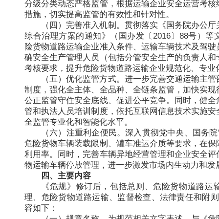
分级分类动态严格监管，根据运输企业安全运营考核
措施，切实提高监管的有效性和针对性。
（四）完善准入机制。贯彻落实《国务院办公厅
综合治理方案的通知》（国办发〔2016〕88号）
险货物道路运输企业准入条件、运输车辆技术及驾驶
确安全生产管理人员（包括分管安全生产的负责人和
考核要求，提升危险货物道路运输企业规范化、专业
（五）优化监管方式。进一步完善交通运输主管
制度，强化全主体、全品种、全链条监管，加快实现
公正监管守住安全底线、促进公平竞争。同时，健全
管和执法人员培训制度，依托互联网信息技术实施安
全监管专业化和智能化水平。
（六）注重利企便民。深入贯彻党中央、国务院“
危险货物车辆装载限制、罐车准运介质等要求，在保
利用率。同时，完善车辆异地经营管理和企业安全评
物运输车辆停放管理，进一步激发市场内生动力和发
四、主要内容
《危规》修订后，包括总则、危险货物道路运
理、危险货物道路运输、监督检查、法律责任和附则
容如下：
（一）规章名称。为规范相关文字表述，与《危