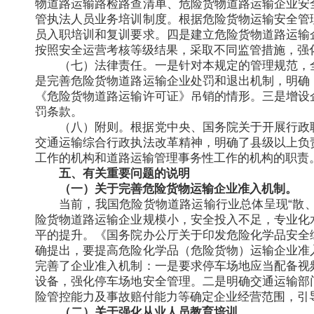
物道路运输路检路查清单、危险货物道路运输企业安
管执法人员业务培训制度。根据危险货物运输安全管
员入职培训和复训要求。四是建立危险货物道路运输
按照安全运营考核等级结果，采取不同监管措施，强
（七）法律责任。一是针对本规定的管理规范，
是完善危险货物道路运输企业处罚和退出机制，明确
《危险货物道路运输许可证》吊销的情形。三是增设
罚条款。
（八）附则。根据党中央、国务院关于开展行政
交通运输综合行政执法改革精神，明确了县级以上负
工作的机构和道路运输管理事务性工作的机构的职责
五、有关重要问题的说明
（一）关于完善危险货物运输企业准入机制。
当前，我国危险货物道路运输行业总体呈现“散、
险货物道路运输企业规模小，安全投入不足，专业化
平的提升。《国务院办公厅关于印发危险化学品安全
确提出，要提高危险化学品（危险货物）运输企业准
完善了企业准入机制：一是要求停车场地应当配备视
设备，强化停车场地安全管理。二是明确交通运输部
险管控能力及事故赔付能力等确定企业经营范围，引导
（二）关于强化从业人员教育培训。