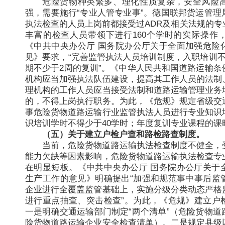
危险货物种类繁多、理化性质复杂，安全风险
强，需要施行“专业人管专业事”。德国联邦货运管理
执法检查的人员上岗前都接受过ADR及相关法规的专
丰富的检查人员带领下进行160个学时的实际操作
《中共中央办公厅 国务院办公厅关于全面加强危险
见》要求，“完善监管执法人员培训制度，入职培训不
期不少于2周的复训”。《中华人民共和国道路运输条
机构应当加强执法队伍建设，提高其工作人员的法制
理机构的工作人员应当接受法制和道路运输管理业务
的，不得上岗执行职务。为此，《危规》规定省级交
事危险货物道路运输行业监管执法人员进行专业知识
识培训学时不得少于40学时；年度复训专业课程的课
（五）关于建立户检户查和路检路查制度。
当前，危险货物道路运输执法检查制度不健全，
能力欠缺等因素影响，危险货物道路运输执法检查专
在明显短板。《中共中央办公厅 国务院办公厅关于
生产工作的意见》明确提出“加强和规范事中事后监
企业进行全覆盖监管基础上，实施分级分类动态严格
进行重点抽查、突击检查”。为此，《危规》建立户
一是明确交通运输部门制定“两个清单”（危险货物道
险货物道路运输企业安全检查清单）。二是规定县级