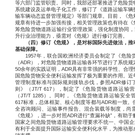
等六部门监管职责。同时，我部还部署推进了危险货
系统建设及运单电子化工作，修订了《道路运输车辆
输车辆动态监督管理规定》等部门规章。目前，《危
规章有待进一步加强衔接，相关管理政策也有待在《
筹危险货物道路运输行业管理政策，强化制度协同，实
升行业治理能力，亟需对《危规》进行修订完善。
（四）修订《危规》，是对标国际先进做法，推
基础保障。
1957年，联合国欧洲经济委员会制定了《危险
（ADR），对危险货物道路运输各环节进行了系统规
50余年的实践证明，ADR具有非常强的科学性、合
国危险货物安全便利运输发挥了极为重要的作用。近
管理制度标准与国际规则接轨步伐，参照ADR修订
则》（JT/T 617），制定了《危险货物道路运
（JT/T 1285）。同时，《危险货物道路运输安全
617标准，总体框架、核心制度等都与ADR相一致
全咨询顾问、运输事件报告、混合装载等制度，尚
《危规》，进一步对照ADR进行“查漏补缺”，有助
国家之间危险货物道路运输管理要求不统一、中国企业
有利于全面提升国际运输安全便利化水平，为推动形