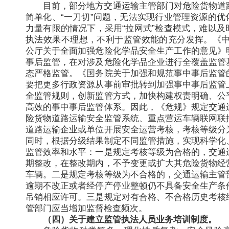
目前，部分地方交通运输主管部门对危险货物道
简单化、“一刀切”问题，无法实现行业管理资源的优
力量有限的情况下，采用“拉网式”检查模式，难以及
执法效果不理想，不利于监管效能的充分发挥。《中
公厅关于全面加强危险化学品安全生产工作的意见》
事后监管，在对涉及危险化学品企业进行全覆盖监管
态严格监管。《国务院关于加强和规范事中事后监管
要把更多行政资源从事前审批转到加强事中事后监管
全监管规则，创新监管方式，加快构建权责明确、公
高效的事中事后监管体系。因此，《危规》规定交通
险货物道路运输安全监管系统、重点营运车辆联网联
道路运输企业或单位开展安全运营考核，考核等级分
同时，根据分级结果制定不同监管措施，实现科学化
监管效率和水平：一是规定考核等级为合格的，交通
期整改，在整改期内，不予变更或扩大其危险货物经
车辆。二是规定考核等级为不合格的，交通运输主管
逾期不改正或者经停产停业整顿仍不具备安全生产条
吊销相应许可。三是规定对有合格、不合格历史考核
管部门应当增加监督检查频次。
（四）关于建立监管执法人员业务培训制度。