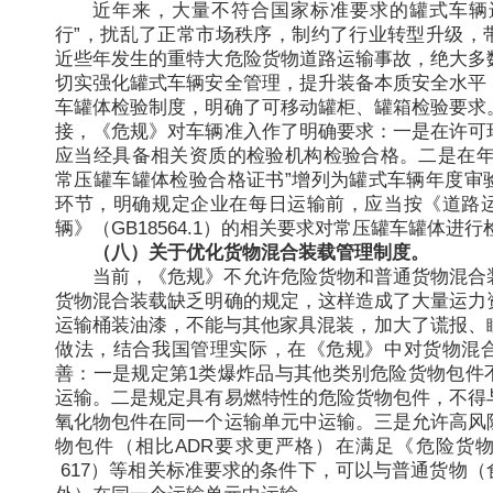
近年来，大量不符合国家标准要求的罐式车辆
行”，扰乱了正常市场秩序，制约了行业转型升级，
近些年发生的重特大危险货物道路运输事故，绝大多
切实强化罐式车辆安全管理，提升装备本质安全水平
车罐体检验制度，明确了可移动罐柜、罐箱检验要求
接，《危规》对车辆准入作了明确要求：一是在许可
应当经具备相关资质的检验机构检验合格。二是在年
常压罐车罐体检验合格证书”增列为罐式车辆年度审
环节，明确规定企业在每日运输前，应当按《道路
辆》（GB18564.1）的相关要求对常压罐车罐体进行
（八）关于优化货物混合装载管理制度。
当前，《危规》不允许危险货物和普通货物混合
货物混合装载缺乏明确的规定，这样造成了大量运力
运输桶装油漆，不能与其他家具混装，加大了谎报、瞒
做法，结合我国管理实际，在《危规》中对货物混
善：一是规定第1类爆炸品与其他类别危险货物包件
运输。二是规定具有易燃特性的危险货物包件，不得
氧化物包件在同一个运输单元中运输。三是允许高风
物包件（相比ADR要求更严格）在满足《危险货物道
617）等相关标准要求的条件下，可以与普通货物（