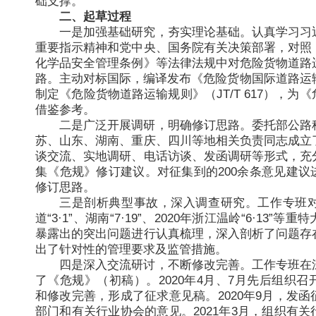
础支撑。
二、起草过程
一是加强基础研究，夯实理论基础。认真学习习
重要指示精神和党中央、国务院有关决策部署，对照
化学品安全管理条例》等法律法规中对危险货物道路
路。主动对标国际，编译发布《危险货物国际道路运输
制定《危险货物道路运输规则》（JT/T 617），为
借鉴参考。
二是广泛开展调研，明确修订思路。委托部公路
苏、山东、湖南、重庆、四川等地相关负责同志成立
谈交流、实地调研、电话访谈、发函调研等形式，充
集《危规》修订建议。对征集到的200余条意见建议
修订思路。
三是剖析典型事故，深入调查研究。工作专班对2
道“3·1”、湖南“7·19”、2020年浙江温岭“6·13
暴露出的突出问题进行认真梳理，深入剖析了问题存
出了针对性的管理要求及监管措施。
四是深入交流研讨，不断修改完善。工作专班在
了《危规》（初稿）。2020年4月、7月先后组织
和修改完善，形成了征求意见稿。2020年9月，发
部门和有关行业协会的意见。2021年3月，组织有