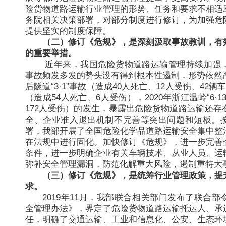
险货物道路运输行业管理的形势、任务和要求不相适
务院相关决策部署，对部分制度进行修订，为加强危
提供坚实的制度保障。
（二）修订《危规》，是深刻汲取事故教训，有
的重要举措。
近年来，我国危险货物道路运输管理持续加强
事故频发多发的势头没有得到根本性遏制，形势依然严
后隧道“3·1”事故（造成40人死亡、12人受伤、42辆车
（造成54人死亡、6人受伤），2020年浙江温岭“6·1
172人受伤）的发生，暴露出危险货物道路运输还存
全、企业准入退出机制不完善等突出问题和短板。
署，我部开展了全国危险化学品道路运输安全集中整
在法规中进行固化。加快修订《危规》，进一步完善
条件，进一步明确企业有关车辆技术、从业人员、运
弥补安全管理漏洞，防范化解重大风险，遏制重特大
（三）修订《危规》，是统筹行业管理政策，提
求。
2019年11月，我部联合相关部门发布了联合
全管理办法》，界定了危险货物道路运输托运人、承
任，明确了交通运输、工业和信息化、公安、生态环