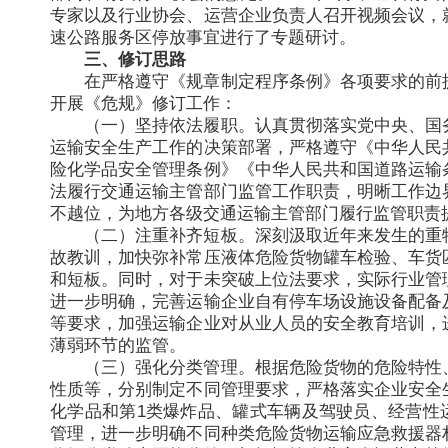
专家以及行业协会、运营企业负责人召开视频会议，
速公路服务区停放事宜进行了专题研讨。
三、修订思路
在严格遵守《规章制定程序条例》各项要求的前
开展《危规》修订工作：
（一）坚持依法履职。认真贯彻落实党中央、国
运输安全生产工作的决策部署，严格遵守《中华人民
险化学品安全管理条例》《中华人民共和国道路运输
法履行交通运输主管部门监管工作职责，明晰工作边
不越位，为地方各级交通运输主管部门履行监管职责
（二）注重补齐短板。深刻汲取近年来发生的重
故教训，加快弥补常压液体危险货物罐车检验、车货
和短板。同时，对于未突破上位法要求，实际行业管
进一步明确，完善运输企业自有停车场设施设备配备
等要求，加强运输企业对从业人员的安全教育培训，
薄弱环节的监管。
（三）强化分类管理。根据危险货物的危险特性
性质等，分别制定不同管理要求，严格落实企业安全
化学品和第1类爆炸品、罐式车辆及驾驶员、经营性
管理，进一步明确不同种类危险货物运输应急救援器