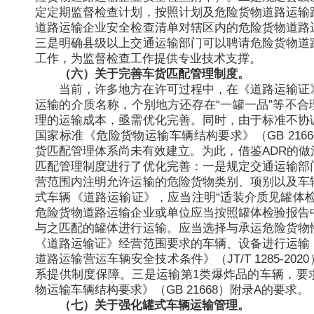
定定期监督检查计划，按照计划及危险货物道路运输
道路运输企业安全检查清单对辖区内的危险货物道路
三是明确县级以上交通运输部门可以聘请危险货物道
工作，为监督检查工作提供专业技术支撑。
（六）关于完善车货匹配管理制度。
当前，许多地方在许可过程中，在《道路运输证
运输的介质名称，个别地方还存在“一罐一品”等不合
理的运输成本，亟需优化完善。同时，由于标准不协
国家标准《危险货物运输车辆结构要求》（GB 216
货匹配管理体系尚未有效建立。为此，借鉴ADR的做
匹配管理制度进行了优化完善：一是规定交通运输部
营范围内注明允许运输的危险货物类别、项别以及车
式车辆《道路运输证》，应当注明“适装介质见罐体检
危险货物道路运输企业或单位应当按照罐体检验报告
与之匹配的罐体进行运输。应当选择与承运危险货物
《道路运输证》经营范围要求的车辆、设备进行运输
道路运输营运车辆安全技术条件》（JT/T 1285-20
系提供制度保障。三是运输第1类爆炸品的车辆，要
物运输车辆结构要求》（GB 21668）附录A的要求。
（七）关于强化罐式车辆运输管理。