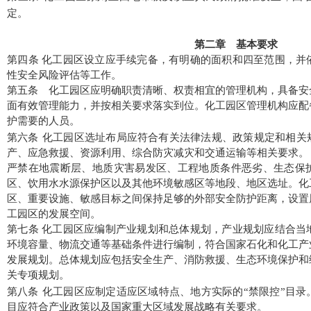
定。
第二章 基本要求
第四
条
化工园区设立
应手续完备，有明确的面积和四至范围，并
性安全风险评估
等工作
。
第五条
化工园区应明确职责清晰、权责相宜的管理机构，具备安
面有效管理能力，
并按相关要求落实到位
。化工园区管理机构应配
护需要的人员。
第六条
化工园区选址布局应符合有关法律法规、政策规定和相关
产、应急救援、资源利用、综合防灾减灾和交通运输等相关要求。
严禁在地震断层、地质灾害易发区、工程地质条件恶劣、生态保
区、饮用水水源保护区以及其他环境敏感区等地段、地区选址。化
区、重要设施、敏感目标之间保持足够的外部安全防护距离，设置
工园区的发展空间。
第七
条
化工园区应编制产业规划和总体规划，产业规划应结合当
环境容量、物流交通等基础条件进行编制，符合国家
石化和化工
产
发展规划。总体规划应包括安全生产、消防救援、生态环境保护和
关专项规划。
第八条
化工园区应制定适应区域特点、地方实际的
“
禁限控
”
目录
目应符合产业政策以及国家重大区域发展战略有关要求。