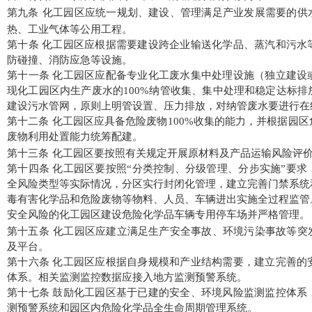
第九条
化工园区应统一规划、建设、管理满足产业发展需要的供
热、工业气体等公用工程。
第十
条
化工园区
应根据需要建设跨企业输送化学品、蒸汽和污水
防碰撞、消防应急等设施。
第十一条 化工园区应配备专业化工废水集中处理设施（独立建设
现化工园区内生产废水的100%纳管收集、集中处理和稳定达标
建设污水管网，原则上明管设置、压力排放，对纳管废水要进行在
第十二
条
化工园区应具备危险
废物100%收集的能力
，并根据园区
废物利用处置能力统筹配建。
第十三条
化工园区要按照有关规定开展原材料及产品运输风险评
第十四
条
化工园区
要
按照
“
分类控制、分级管理、分步实施
”
要求
全风险类型等实际情况，分区实行封闭化管理，建立完善门禁系统
毒有害化学品和危险废物等物料、人员、车辆进出实施全过程监管
安全风险的化工园区建设危险化学品车辆专用停车场并严格管理。
第十五条
化工园区应建立满足生产安全事故、环境污染事故等突
及平台。
第十六
条
化工园区应
根据自身规模和产业结构需要，建立完善的
体系。相关监测监控数据应接入地方监测预警系统。
第十七
条
鼓励化工园区基于已建的安全、环境风险监测监控体系
测预警系统和园区内危险化学品全生命周期管理系统。