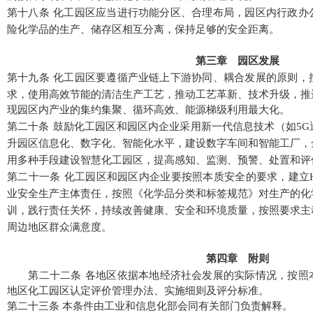
第十八条
化工园区应当进行功能分区、合理布局，园区内行政办
险化学品的生产、储存区相互分离，保持足够的安全距离。
第三章 园区发展
第十九条
化工园区要遵循产业链上下游协同、耦合发展的原则，
求，使用高效节能的清洁生产工艺
，推动工艺革新、技术升级，推
现园区内产业的集约集聚、循环高效、能源梯级利用最大化。
第二十条
鼓励化工园区和园区内企业采用新一代信息技术（如
5G
升园区信息化、数字化、智能化水平，建设数字车间和智能工厂，
用多种手段建设智慧化工园区，提高感知、监测、预警、处置和评
第二十一条
化工园区和园区内企业要按照本质安全的要求，建立
业安全生产主体责任，按照《化学品分类和标签规范》对生产的化
训，践行责任关怀，持续改善健康、安全和环境质量，按照要求主
周边地区群众满意度。
第四章 附则
第二十二条
各地区依据本地经济社会发展的实际情况，按照
地区化工园区认定评价管理办法、实施细则及评分标准。
第二十三
条
本
条件由工业和信息化部会同有关部门负责解释。