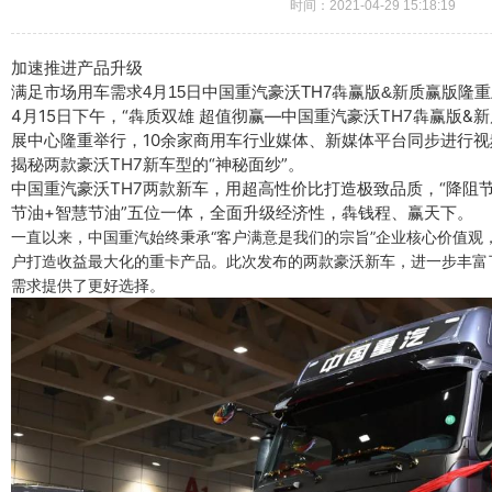
时间：2021-04-29 15:18:19
加速推进产品升级
满足市场用车需求
4月15日
中国重汽豪沃TH7
犇赢版&新质赢版
隆重
4月15日下午，“犇质双雄 超值彻赢—中国重汽豪沃TH7犇赢版&
展中心隆重举行，10余家商用车行业媒体、新媒体平台同步进行
揭秘两款豪沃TH7新车型的“神秘面纱”。
中国重汽豪沃TH7两款新车，用超高性价比打造极致品质，“降阻
节油+智慧节油”五位一体，全面升级经济性，犇钱程、赢天下。
一直以来，中国重汽始终秉承“客户满意是我们的宗旨”企业核心价值观
户打造收益最大化的重卡产品。此次发布的两款豪沃新车，进一步丰富
需求提供了更好选择。