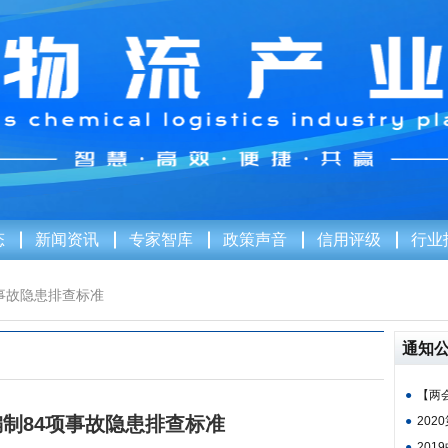
态
新闻资讯
专家智库
政策声音
信用评级
行业
事故隐患排查标准
通知
●
【两会
制84项事故隐患排查标准
●
202
●
201