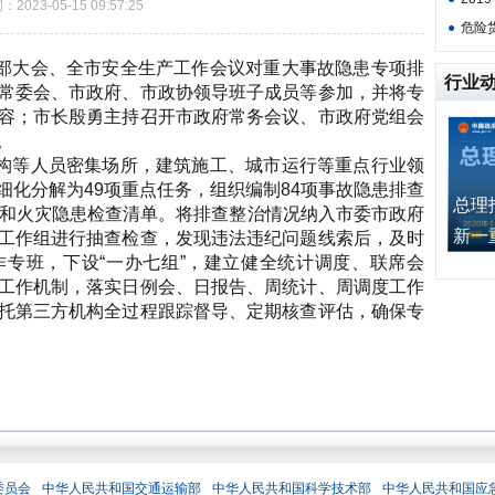
2023-05-15 09:57:25
●
危险
部大会、全市安全生产工作会议对重大事故隐患专项排
行业
常委会、市政府、市政协领导班子成员等参加，并将专
容；市长殷勇主持召开市政府常务会议、市政府党组会
。
构等人员密集场所，建筑施工、城市运行等重点行业领
细化分解为49项重点任务，组织编制84项事故隐患排查
总理
产和火灾隐患检查清单。将排查整治情况纳入市委市政府
新一重”
工作组进行抽查检查，发现违法违纪问题线索后，及时
专班，下设“一办七组”，建立健全统计调度、联席会
工作机制，落实日例会、日报告、周统计、周调度工作
托第三方机构全过程跟踪督导、定期核查评估，确保专
委员会
中华人民共和国交通运输部
中华人民共和国科学技术部
中华人民共和国应