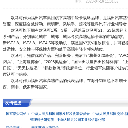
时间：2020-04-16 11:01:03
欧马可作为福田汽车集团旗下高端中轻卡战略品牌，是福田汽车基于
资源，深度链合戴姆勒、康明斯、采埃孚、莲花等世界汽车行业领导者
欧马可旗下拥有欧马可1系、3系、5系以及欧马可S1、S3超级轻卡
系列产品，分别满足城市、城郊、城际各类高端运输卡车的市场需求。
斯ISF2.8、ISF3.8、ISF4.5等发动机，满足国Ⅴ/京V排放标准，
舒适性、安全性与环保性方面均处于高端中轻卡领先地位。
欧马可，凭借优质产品、完善服务，先后为 “杭州G20峰会”、“APC
阅兵”、 “上海世博会”、“2008奥运会”、“国际田联世界田径锦标赛”、“
日报”、“天天快速递”、“蚂蚁物流”等政府单位、行业领军集团客户提
度认可与信赖。
欧马可作为福田汽车高端产品的代表品牌，在海外销量也不断增长
西、南非、俄罗斯等国家。
友情链接
国家部委网站：
中华人民共和国国家发展和改革委员会
中华人民共和国交通运
管理科学研究所
中华人民共和国工业和信息化部
协会网站：
中国交通运输协会