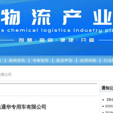
态
新闻资讯
专家智库
政策声音
信用评级
行业
有限公司
通知
●
【两会
集通华专用车有限公司
●
202
●
201