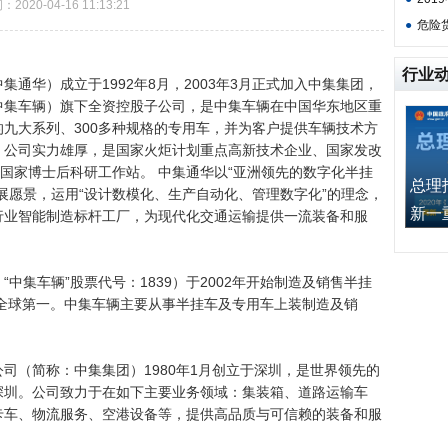
2020-04-16 11:13:21
●
危险
行业
华）成立于1992年8月，2003年3月正式加入中集集团，
中集车辆）旗下全资控股子公司，是中集车辆在中国华东地区重
的九大系列、300多种规格的专用车，并为客户提供车辆技术方
。公司实力雄厚，是国家火炬计划重点高新技术企业、国家发改
、国家博士后科研工作站。 中集通华以“亚洲领先的数字化半挂
总理
展愿景，运用“设计数模化、生产自动化、管理数字化”的理念，
新一重”
行业智能制造标杆工厂，为现代化交通运输提供一流装备和服
集车辆”股票代号：1839）于2002年开始制造及销售半挂
量全球第一。中集车辆主要从事半挂车及专用车上装制造及销
（简称：中集集团）1980年1月创立于深圳，是世界领先的
深圳。公司致力于在如下主要业务领域：集装箱、道路运输车
卡车、物流服务、空港设备等，提供高品质与可信赖的装备和服