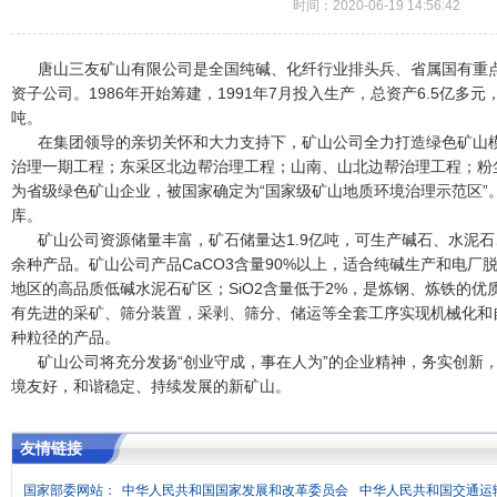
时间：2020-06-19 14:56:42
唐山三友矿山有限公司是全国纯碱、化纤行业排头兵、省属国有重点骨
资子公司。1986年开始筹建，1991年7月投入生产，总资产6.5亿多元，
吨。
在集团领导的亲切关怀和大力支持下，矿山公司全力打造绿色矿山
治理一期工程；东采区北边帮治理工程；山南、山北边帮治理工程；粉
为省级绿色矿山企业，被国家确定为“国家级矿山地质环境治理示范区”。
库。
矿山公司资源储量丰富，矿石储量达1.9亿吨，可生产碱石、水泥
余种产品。矿山公司产品CaCO3含量90%以上，适合纯碱生产和电厂脱
地区的高品质低碱水泥石矿区；SiO2含量低于2%，是炼钢、炼铁的
有先进的采矿、筛分装置，采剥、筛分、储运等全套工序实现机械化和
种粒径的产品。
矿山公司将充分发扬“创业守成，事在人为”的企业精神，务实创新
境友好，和谐稳定、持续发展的新矿山。
友情链接
国家部委网站：
中华人民共和国国家发展和改革委员会
中华人民共和国交通运